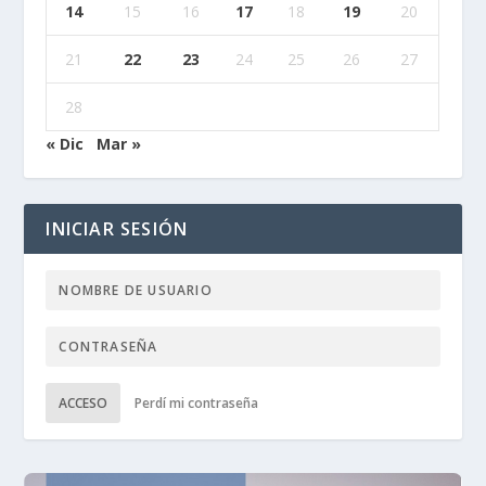
14
15
16
17
18
19
20
21
22
23
24
25
26
27
28
« Dic
Mar »
INICIAR SESIÓN
ACCESO
Perdí mi contraseña