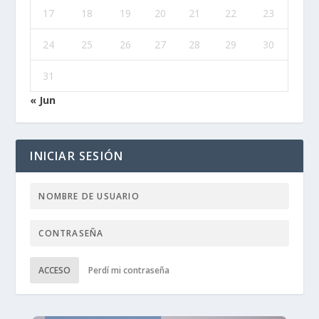
17
18
19
20
21
22
23
24
25
26
27
28
29
30
31
« Jun
INICIAR SESIÓN
ACCESO
Perdí mi contraseña