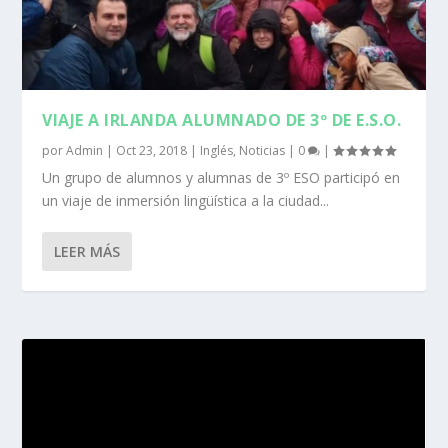
VIAJE A IRLANDA ALUMNADO DE 3º DE E.S.O.
por
Admin
|
Oct 23, 2018
|
Inglés
,
Noticias
|
0
|
Un grupo de alumnos y alumnas de 3º ESO participó en
un viaje de inmersión lingüística a la ciudad...
LEER MÁS