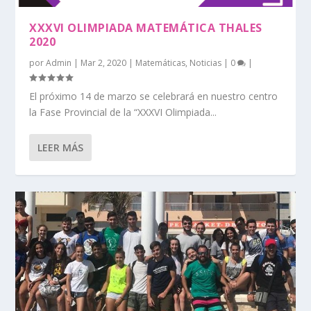
XXXVI OLIMPIADA MATEMÁTICA THALES
2020
por
Admin
|
Mar 2, 2020
|
Matemáticas
,
Noticias
|
0
|
El próximo 14 de marzo se celebrará en nuestro centro
la Fase Provincial de la “XXXVI Olimpiada...
LEER MÁS