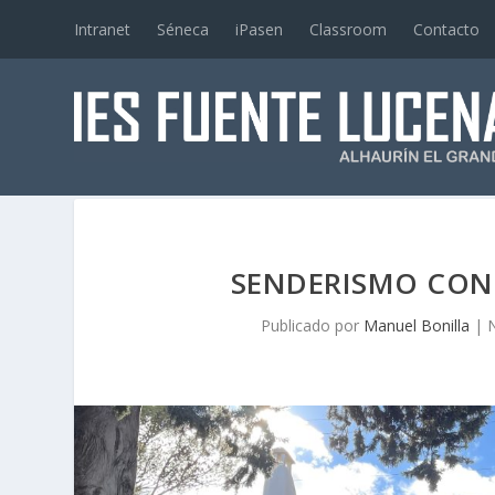
Intranet
Séneca
iPasen
Classroom
Contacto
SENDERISMO CON 
Publicado por
Manuel Bonilla
|