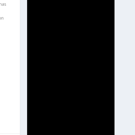
mnas
on