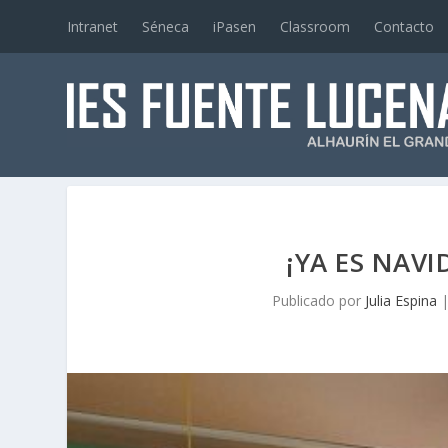
Intranet
Séneca
iPasen
Classroom
Contacto
¡YA ES NAVI
Publicado por
Julia Espina