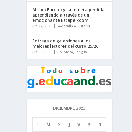
Misión Europa y La maleta perdida:
aprendiendo a través de un
emocionante Escape Room
Jun 22, 2026
|
Geografía e Historia
Entrega de galardones a los
mejores lectores del curso 25/26
Jun 19, 2026
|
Biblioteca
,
Lengua
DICIEMBRE 2023
L
M
X
J
V
S
D