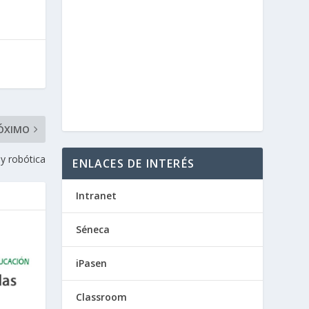
ÓXIMO
y robótica
ENLACES DE INTERÉS
Intranet
Séneca
iPasen
Classroom